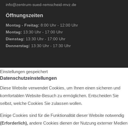
info@zentrum-sued-remscheid-mvz.de
Öffnungszeiten
Montag - Freitag:
8:00 Uhr - 12:00 Uhr
Montag:
13:30 Uhr - 17:00 Uhr
Dienstag:
13:30 Uhr - 17:00 Uhr
Donnerstag:
13:30 Uhr - 17:30 Uhr
Einstellungen gespeichert
Datenschutzeinstellungen
Diese Website verwendet Cookies, um Ihnen einen sicheren und
komfortablen Website-Besuch zu ermöglichen. Entscheiden Sie
selbst, welche Cookies Sie zulassen wollen.
Einige Cookies sind für die Funktionalität dieser Website notwendig
(Erforderlich),
andere Cookies dienen der Nutzung externer Medien